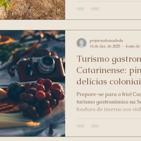
na serra catarinense.
projetocabanadudu
16 de dez. de 2025
4 min de 
Turismo gastro
Catarinense: pi
delícias coloniai
Prepare-se para o frio! Co
turismo gastronômico na S
fondues de inverno aos vin
pela tradição do pinhão e 
Rancho Queimado.