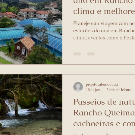
ano em Rancho
clima e melhore
visitar
Planeje sua viagem com no
estações do ano em Ranch
clima, eventos como a Fest
na mala para a serra!
projetocabanadudu
18 de jan.
3 min de leitura
Passeios de nat
Rancho Queimado
cachoeiras e co
fauna local