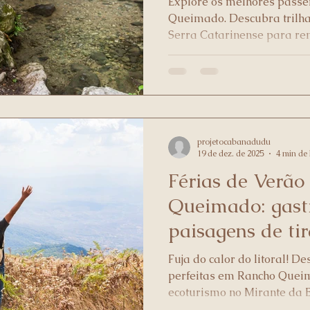
Explore os melhores passe
Queimado. Descubra trilhas
Serra Catarinense para re
família.
projetocabanadudu
19 de dez. de 2025
4 min de 
Férias de Verã
Queimado: gastr
paisagens de tir
Fuja do calor do litoral! D
perfeitas em Rancho Quei
ecoturismo no Mirante da 
gastronomia única. Garant