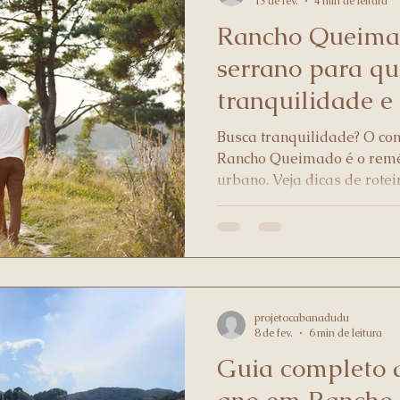
13 de fev.
4 min de leitura
Rancho Queimad
serrano para q
tranquilidade e
natureza
Busca tranquilidade? O co
Rancho Queimado é o reméd
urbano. Veja dicas de rotei
família na serra.
projetocabanadudu
8 de fev.
6 min de leitura
Guia completo d