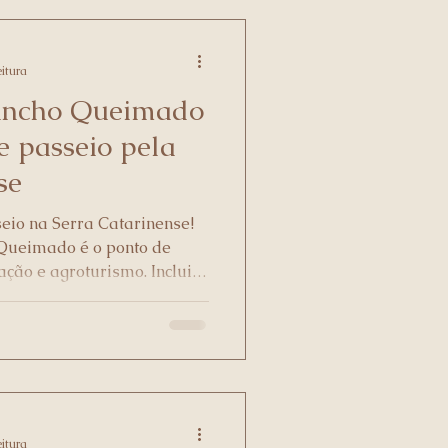
eitura
ancho Queimado
 passeio pela
se
seio na Serra Catarinense!
Queimado é o ponto de
ação e agroturismo. Inclui
iados para otimizar a sua
eitura