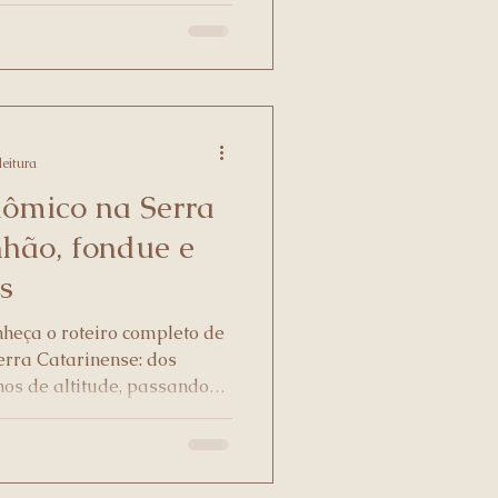
leitura
nômico na Serra
nhão, fondue e
s
nheça o roteiro completo de
erra Catarinense: dos
hos de altitude, passando
a fartura colonial alemã de