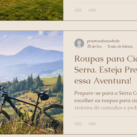
aquecimento e experiências
projetocabanadudu
25 de fev.
5 min de leitura
Roupas para Ci
Serra. Esteja P
essa Aventura!
Prepare-se para a Serra C
escolher as roupas para ci
sistema de camadas e ped
Queimado.