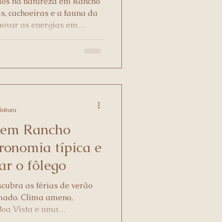
ios na natureza em Rancho
, cachoeiras e a fauna da
novar as energias em
leitura
o em Rancho
onomia típica e
ar o fôlego
escubra as férias de verão
mado. Clima ameno,
Boa Vista e uma
a seu descanso e aventura