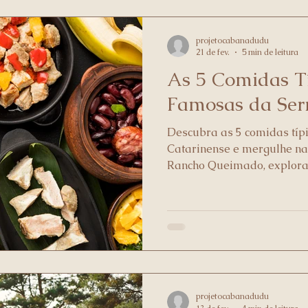
projetocabanadudu
21 de fev.
5 min de leitura
As 5 Comidas T
Famosas da Ser
Descubra as 5 comidas típ
Catarinense e mergulhe na
Rancho Queimado, explora
entrevero e a carne frescal.
projetocabanadudu