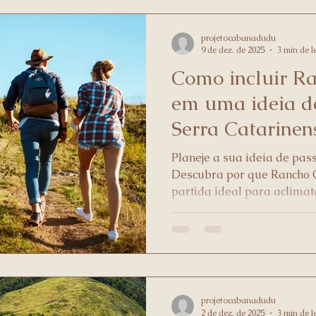
projetocabanadudu
9 de dez. de 2025
3 min de l
Como incluir R
em uma ideia de
Serra Catarinen
Planeje a sua ideia de pas
Descubra por que Rancho 
partida ideal para aclimat
dicas de Marketing de afil
jornada.
projetocabanadudu
2 de dez. de 2025
3 min de l