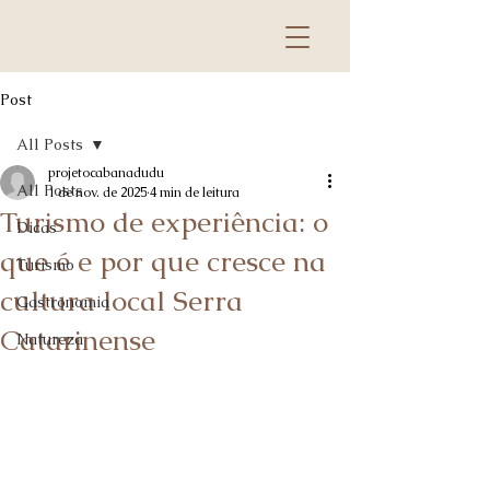
Post
All Posts
projetocabanadudu
All Posts
1 de nov. de 2025
4 min de leitura
Turismo de experiência: o
Dicas
que é e por que cresce na
Turismo
cultura local Serra
Gastronomia
Catarinense
Natureza