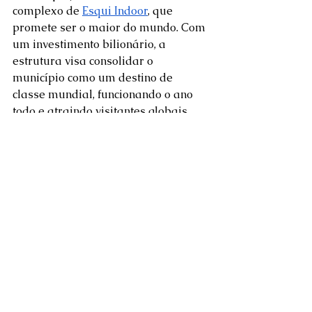
complexo de 
Esqui Indoor
, que 
promete ser o maior do mundo. Com 
um investimento bilionário, a 
estrutura visa consolidar o 
município como um destino de 
classe mundial, funcionando o ano 
todo e atraindo visitantes globais.  
O principal objetivo é que essa 
monumental inovação reforce a base 
local. O complexo, com hotéis de luxo 
e gastronomia de alto padrão , 
atuará como um catalisador, 
direcionando o fluxo de visitantes 
internacionais para as experiências 
autênticas e sustentáveis da 
cultura 
local
. 
O futuro do 
turismo de 