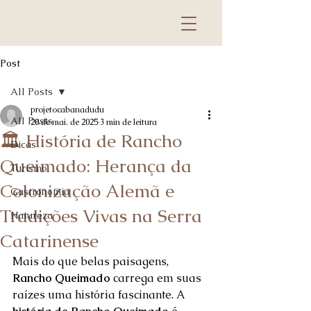
Post
All Posts
projetocabanadudu
All Posts
28 de mai. de 2025
3 min de leitura
🏛️ História de Rancho
Dicas
Queimado: Herança da
Turismo
Colonização Alemã e
Gastronomia
Tradições Vivas na Serra
Natureza
Catarinense
Mais do que belas paisagens, 
Rancho Queimado
 carrega em suas 
raízes uma história fascinante. A 