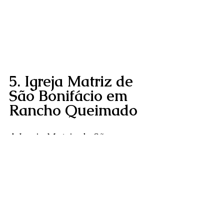
5. Igreja Matriz de 
São Bonifácio em 
Rancho Queimado
A Igreja Matriz de São 
Bonifácio é um marco 
histórico e arquitetônico de 
Rancho Queimado. 
Construída no século XIX, a 
igreja encanta os visitantes 
com sua arquitetura colonial 