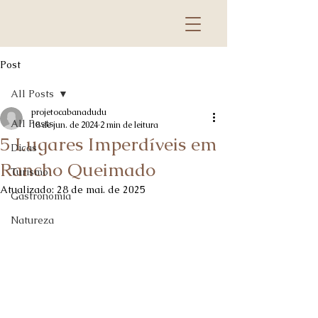
Post
All Posts
projetocabanadudu
All Posts
18 de jun. de 2024
2 min de leitura
5 Lugares Imperdíveis em
Dicas
Rancho Queimado
Turismo
Atualizado:
28 de mai. de 2025
Gastronomia
Natureza