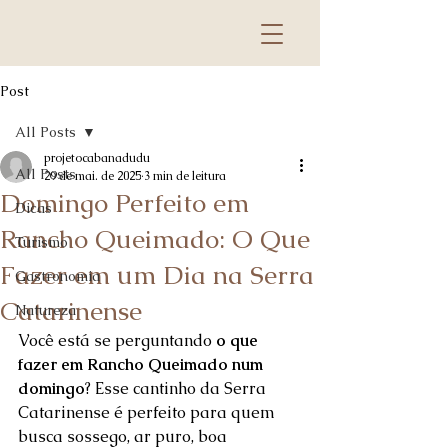
Post
All Posts
projetocabanadudu
All Posts
29 de mai. de 2025
3 min de leitura
Domingo Perfeito em
Dicas
Rancho Queimado: O Que
Turismo
Fazer em um Dia na Serra
Gastronomia
Catarinense
Natureza
Você está se perguntando 
o que 
fazer em Rancho Queimado num 
domingo
? Esse cantinho da Serra 
Catarinense é perfeito para quem 
busca sossego, ar puro, boa 