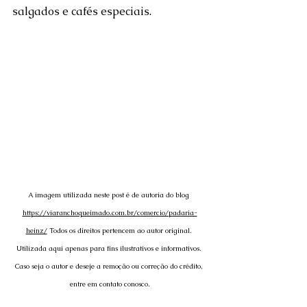
salgados e cafés especiais.
A imagem utilizada neste post é de autoria do blog 
https://viaranchoqueimado.com.br/comercio/padaria-
heinz/
 Todos os direitos pertencem ao autor original. 
Utilizada aqui apenas para fins ilustrativos e informativos. 
Caso seja o autor e deseje a remoção ou correção do crédito, 
entre em contato conosco.