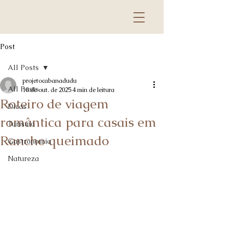
Post
All Posts
projetocabanadudu
All Posts
18 de out. de 2025
4 min de leitura
Roteiro de viagem
Dicas
romântica para casais em
Turismo
Rancho queimado
Gastronomia
Natureza