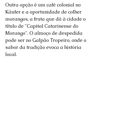
Outra opção é um café colonial no 
Käufer e a oportunidade de colher 
morangos, a fruta que dá à cidade o 
título de "Capital Catarinense do 
Morango". O almoço de despedida 
pode ser no Galpão Tropeiro, onde o 
sabor da tradição evoca a história 
local.  
Expanda o seu roteiro 
de viagem: Rancho 
Queimado como base