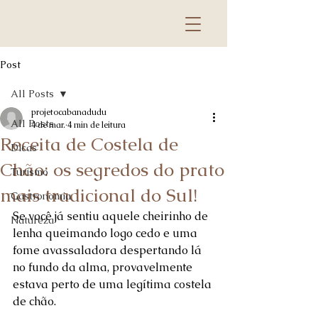
Post
All Posts
projetocabanadudu
All Posts
4 de mar.
4 min de leitura
Receita de Costela de
Dicas
Chão: os segredos do prato
Turismo
mais tradicional do Sul!
Gastronomia
Se você já sentiu aquele cheirinho de 
Natureza
lenha queimando logo cedo e uma 
fome avassaladora despertando lá 
no fundo da alma, provavelmente 
estava perto de uma legítima costela 
de chão. 