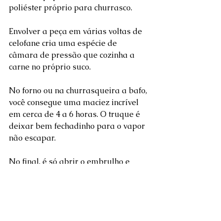
poliéster próprio para churrasco.
Envolver a peça em várias voltas de 
celofane cria uma espécie de 
câmara de pressão que cozinha a 
carne no próprio suco. 
No forno ou na churrasqueira a bafo, 
você consegue uma maciez incrível 
em cerca de 4 a 6 horas. O truque é 
deixar bem fechadinho para o vapor 
não escapar. 
No final, é só abrir o embrulho e 
deixar a carne dar aquela dourada 
final para criar a casquinha 
crocante. Não é exatamente o ritual 
do fogo aberto, mas garanto que o 
sorriso no rosto dos seus convidados 