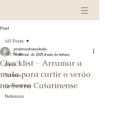
Post
All Posts
projetocabanadudu
All Posts
30 de out. de 2025
4 min de leitura
Checklist - Arrumar a
Dicas
mala para curtir o verão
Turismo
na Serra Catarinense
Gastronomia
Natureza