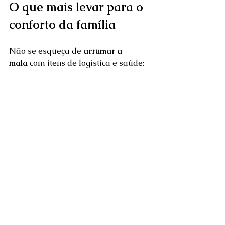
O que mais levar para o 
conforto da família
Não se esqueça de 
arrumar a 
mala
 com itens de logística e saúde:
Mochila de Ataque:
 uma 
mochila pequena (
daypack
) para 
carregar a água, os lanches 
nutritivos (como frutas secas e 
oleaginosas ), o corta-vento e o 
kit de primeiros socorros 
durante as atividades diárias.  
Primeiros Socorros:
 um kit 
básico é vital. Inclua um 
antisséptico, pensos rápidos, 
ligaduras e, crucialmente, um 
termômetro
 para monitorar a 